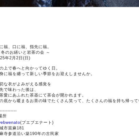
に福、口に福、指先に福。
 冬のお繕いと岩茶の会 ～
025年2月2日(日)
の上で春へと向かってゆく日。
身に福を纏って新しい季節をお迎えしませんか。
切な衣がよみがえる感覚を
先で味わった後は、
茶愛にあふれた茶器にて茶会が開かれます。
の底から暖まるお茶の味でたくさん笑って、たくさんの福を持ち帰って
-----------
️場所
webwenato
(ブエブエナート)
城市當麻181
麻寺参道沿い築190年の古民家