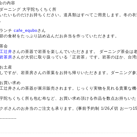
️会の内容
ダーニング 大宇陀ちくちく所
いたいものだけお持ちください。道具類はすべてご用意します。冬の衣
。
ランチ
cafe_equbo
さん
節の食材をたっぷり詰め込んだお弁当を作っていただきます。
茶会
工辻井
さんの茶器で岩茶を楽しんでいただきます。 ダーニング茶会は
岩茶房
さんが大切に取り扱っている「正岩茶」です。岩茶のほか、台湾
お土産
しですが、岩茶房さんの茶葉をお持ち帰りいただきます。ダーニング参
お買い求め
工辻井さんの茶器が展示販売されます。じっくり実物を見れる貴重な機
宇陀ちくちく所も包む布など、お買い求め頂ける作品を数点お持ちいた
クボさんのお弁当のご注文も承ります。(事前予約制 1/26〆切 お一つ15
-----------