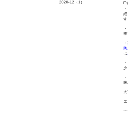
2020-12（1）
◻
・
繕
す
・
季
・
陶
は
・
少
・
陶
大
エ
---