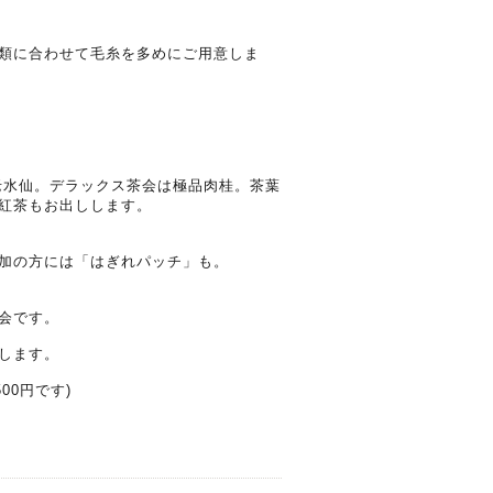
類に合わせて毛糸を多めにご用意しま
老水仙。デラックス茶会は極品肉桂。茶葉
紅茶もお出しします。
加の方には「はぎれパッチ」も。
会です。
します。
00円です)