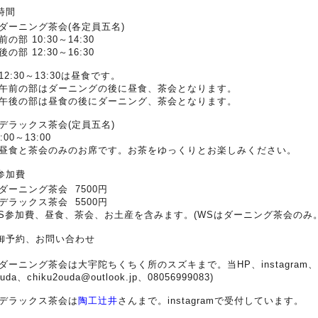
️時間
ダーニング茶会(各定員五名)
前の部 10:30～14:30
後の部 12:30～16:30
12:30～13:30は昼食です。
午前の部はダーニングの後に昼食、茶会となります。
午後の部は昼食の後にダーニング、茶会となります。
デラックス茶会(定員五名)
:00～13:00
昼食と茶会のみのお席です。お茶をゆっくりとお楽しみください。
️参加費
ダーニング茶会 7500円
デラックス茶会 5500円
S参加費、昼食、茶会、お土産を含みます。(WSはダーニング茶会のみ。
️御予約、お問い合わせ
ダーニング茶会は大宇陀ちくちく所のスズキまで。当HP、instagram、L
uda、chiku2ouda@outlook.jp、08056999083)
デラックス茶会は
陶工辻井
さんまで。instagramで受付しています。