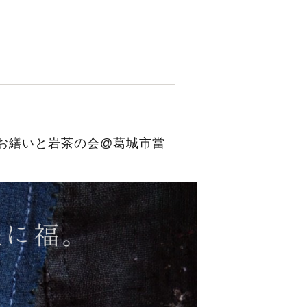
冬のお繕いと岩茶の会@葛城市當