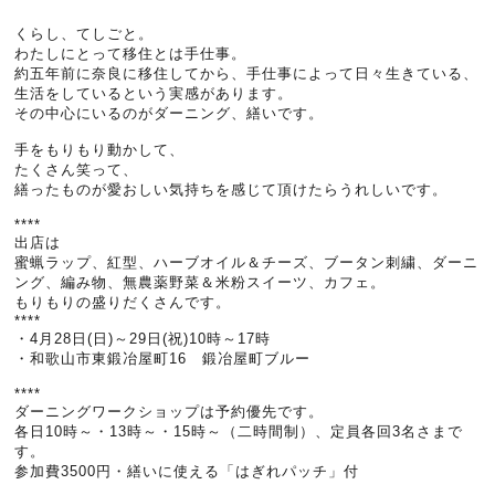
くらし、てしごと。
わたしにとって移住とは手仕事。
約五年前に奈良に移住してから、手仕事によって日々生きている、
生活をしているという実感があります。
その中心にいるのがダーニング、繕いです。
手をもりもり動かして、
たくさん笑って、
繕ったものが愛おしい気持ちを感じて頂けたらうれしいです。
****
出店は
蜜蝋ラップ、紅型、ハーブオイル＆チーズ、ブータン刺繍、ダーニ
ング、編み物、無農薬野菜＆米粉スイーツ、カフェ。
もりもりの盛りだくさんです。
****
・4月28日(日)～29日(祝)10時～17時
・和歌山市東鍛冶屋町16 鍛冶屋町ブルー
****
ダーニングワークショップは予約優先です。
各日10時～・13時～・15時～（二時間制）、定員各回3名さまで
す。
参加費3500円・繕いに使える「はぎれパッチ」付