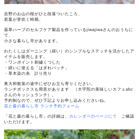
吉野のお山の桜がひと段落ついたころ、
若葉が芽吹く時期。
薬草ハーブのセルフケア製品を作っているjiwajiwaさんのおうちに
て、
小さな暮らし市があります。
わたくしはダーニング（繕い）のシンプルなステッチを活かしたア
イテムを販売します。
・ワンポイント刺繍くつした
・繕いに使える「はぎれパッチ」
・草木染の糸 計り売り
奥大和散策の途中にぜひお立ち寄りください。
ランチボックスも用意があります （大宇陀の美味しいカフェabc
さんのキッシュランチ）。
予約制なので、ぜひ下記よりお申し込みくださいね。
花と森の暮らし市 ランチ予約フォーム
「花と森の暮らし市」の詳細は、
カレンダーのページにて
ご確認
いただけます。