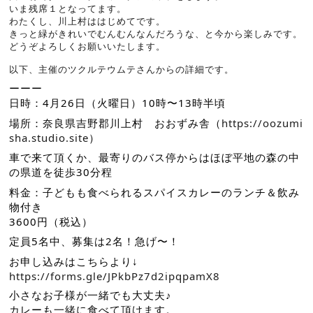
いま残席１となってます。
わたくし、川上村ははじめてです。
きっと緑がきれいでむんむんなんだろうな、と今から楽しみです。
どうぞよろしくお願いいたします。
以下、主催のツクルテウムテさんからの詳細です。
ーーー
日時：4月26日（火曜日）10時〜13時半頃
場所：奈良県吉野郡川上村 おおずみ舎（
https://oozumi
sha.studio.site
）
車で来て頂くか、最寄りのバス停からはほぼ平地の森の中
の県道を徒歩30分程
料金：子どもも食べられるスパイスカレーのランチ＆飲み
物付き
3600円（税込）
定員5名中、募集は2名！急げ〜！
お申し込みはこちらより↓
https://forms.gle/JPkbPz7d2ipqpamX8
小さなお子様が一緒でも大丈夫♪
カレーも一緒に食べて頂けます。