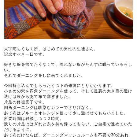
大宇陀ちくちく所、はじめての男性の生徒さん。
記念すべき一日です。
好きな服を捨てたくなくて、着れない服がたんすに眠っているらし
い。
それでダーニングをしに来てくれました。
今回持ち込んでもらったくつ下の修復にとりかかります。
小さめの穴を四角ダーニングを使って、そして足裏の大き目の透け
透けは裏からあて布で塞ぎました。
片足の修復完了です。
四角ダーニングは馴染むカラーでさりげなく。
あて布はブルーとオレンジを使って少し遊ばせてもらいました。
所要時間は雑談しつつ２時間。
残りの片足ははぎれと糸を持ち帰ってもらい、ご自宅で進めていた
だけるように。
あて布だけならば、ダーニングマッシュルームも不要で30分あれ