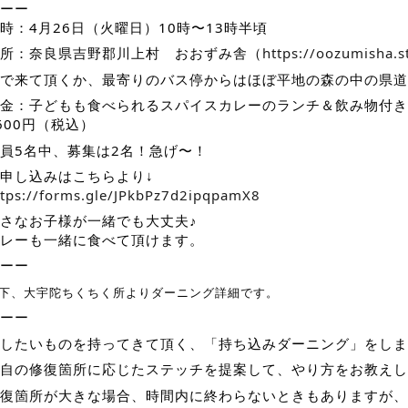
ーー
時：4月26日（火曜日）10時〜13時半頃
所：奈良県吉野郡川上村 おおずみ舎（
https://oozumisha.st
で来て頂くか、最寄りのバス停からはほぼ平地の森の中の県道
金：子どもも食べられるスパイスカレーのランチ＆飲み物付き
600円（税込）
員5名中、募集は2名！急げ〜！
申し込みはこちらより↓
ttps://forms.gle/JPkbPz7d2ipqpamX8
さなお子様が一緒でも大丈夫♪
レーも一緒に食べて頂けます。
ーー
下、大宇陀ちくちく所よりダーニング詳細です。
ーー
したいものを持ってきて頂く、「持ち込みダーニング」をしま
自の修復箇所に応じたステッチを提案して、やり方をお教えし
復箇所が大きな場合、時間内に終わらないときもありますが、