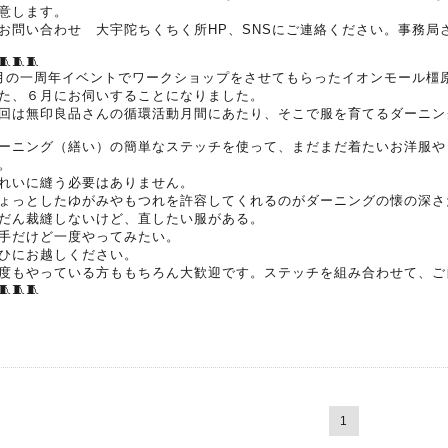
意します。
お問い合わせ 大宇陀ちくちく所HP、SNSにご連絡ください。事務局
🧵🧵🧵
月の一周年イベントでワークショップをさせてもらったイオンモール橿原
た、６月にお伺いすることになりました。
回は無印良品さんの循環活動月間にあたり、そこで服を育てるダーニン
ーニング（繕い）の簡単なステッチを使って、まだまだ着たいお洋服や
。
れいに縫う必要はありません。
ょっとしたゆがみやもつれを許容してくれるのがダーニングの懐の深さ
だん裁縫しないけど、直したい服がある。
手だけど一度やってみたい。
ひにお越しください。
度もやっている方ももちろん大歓迎です。ステッチを組み合わせて、ご
🧵🧵🧵
1