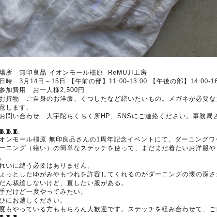
場所 無印良品 イオンモール橿原 ReMUJI工房
日時 3月14日～15日 【午前の部】11:00-13:00 【午後の部】14:00-16
参加費用 お一人様2,500円
お持物 ご自身のお洋服、くつしたなど繕いたいもの。メガネが必要な
意します。
お問い合わせ 大宇陀ちくちく所HP、SNSにご連絡ください。事務局
🧵🧵🧵
オンモール橿原 無印良品さんの1周年記念イベントにて、ダーニング
ーニング（繕い）の簡単なステッチを使って、まだまだ着たいお洋服や
。
れいに縫う必要はありません。
ょっとしたゆがみやもつれを許容してくれるのがダーニングの懐の深さ
だん裁縫しないけど、直したい服がある。
手だけど一度やってみたい。
ひにお越しください。
度もやっている方ももちろん大歓迎です。ステッチを組み合わせて、ご