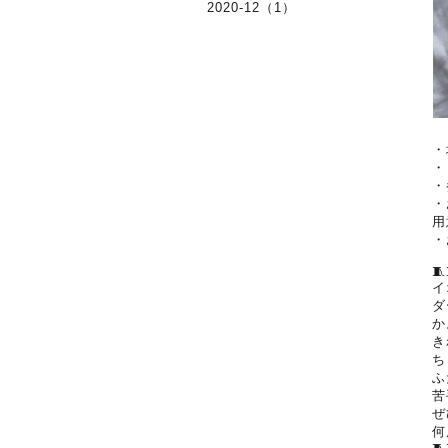
2020-12（1）
・
・
・
・
用
・
🧵
イ
ダ
か
き
ち
ふ
苦
ぜ
何