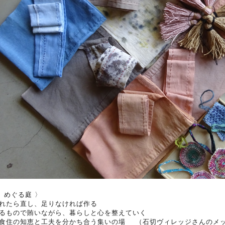
 めぐる庭 〉
れたら直し、足りなければ作る
るもので賄いながら、暮らしと心を整えていく
食住の知恵と工夫を分かち合う集いの場 （石切ヴィレッジさんのメ