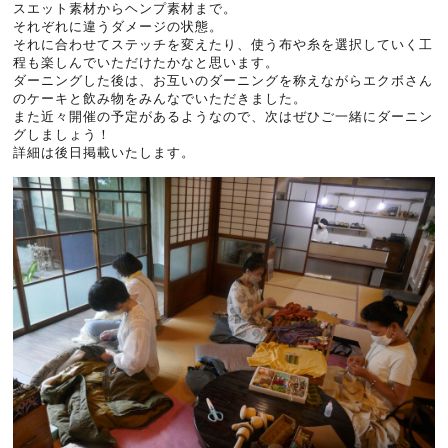
スエット素材からヘンプ素材まで。
それぞれに違うダメージの状態。
それに合わせてステッチを変えたり、使う布や糸を選択していく工
程も楽しんでいただけたかなと思います。
ダーニングした後は、お互いのダーニングを称えながらエクボさん
のケーキと飲み物をみんなでいただきました。
また近々開催の予定があるようなので、次はぜひご一緒にダーニン
グしましょう！
詳細は後日掲載いたします。