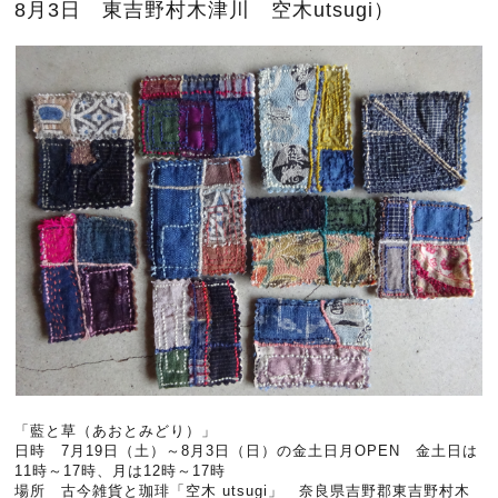
8月3日 東吉野村木津川 空木utsugi）
「藍と草（あおとみどり）」
日時 7月19日（土）～8月3日（日）の金土日月OPEN 金土日は
11時～17時、月は12時～17時
場所 古今雑貨と珈琲「空木 utsugi」 奈良県吉野郡東吉野村木