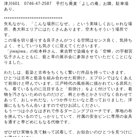
津川601 0746-47-2587 手打ち蕎麦「よしの庵」お隣。駐車場
あり。
********************************
失礼ながら、「こんな場所になぜ。」という美味しくおしゃれな場
所、奥大和エリアにはたくさんあります。空木もそういう場所で
す。
この場を切り盛りする良子さんがつくる空間はセンス良く、気持ち
よく、そしていつも気さくに迎えてくださいます。
「jiwajiwa」の松本梓さん、東吉野で染織をする「空蝉」の宇都宮
弘子さんとともに、藍と草の展示会に参加させていただくことにな
りました。
わたしは、藍染と古布をちくちく繋いだ作品を持っていきます。
ひとつは古布と藍染を組み合わせた前掛け。エプロンではなくあえ
て前掛けと呼んでいます。江戸時代の風俗画に描かれている庶民た
ち、着ているものに注目すると「前掛け」をよく付けています。着
物を汚さないためのものだけど、柄とか色とかさりげなく合わせて
あって、おしゃれだな。いつか作りたいなと思っておりました。洋
服にももちろん合いますのでぜひお試しください。
もう一つは小さなはぎれで作るダーニングブローチです。厚地の布
を挟んでいるのでしっかりしていて、付属の安全ピンに専用の金具
を通すと帯どめにもなる代物です。
ぜひぜひ実物を見て触って試着して、お似合いのひとつを見つけに