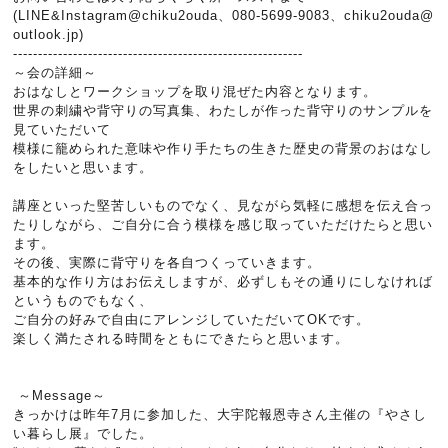
(LINE&Instagram@chiku2ouda、080-5699-9083、chiku2ouda@
outlook.jp)
----------------------------------------------------------
～会の詳細～
おはなしとワークショップを取り混ぜた内容となります。
世界の刺繍や背守りの写真集、わたしが作った背守りのサンプルを
見ていただいて
模様に籠められた意味や作り手たちの生きた歴史の背景のおはなし
をしたいと思います。
講座といった堅苦しいものでなく、見ながら気軽に感想を伝え合っ
たりしながら、ご自分に合う模様を感じ取っていただけたらと思い
ます。
その後、実際に背守りを各自つくっていきます。
基本的な作り方はお伝えしますが、必ずしもその通りにしなければ
というものでもなく、
ご自分の好みで自由にアレンジしていただいてOKです。
楽しく満たされる時間をともにできたらと思います。
～Message～
きっかけは昨年7月に参加した、大宇陀報恩寺さん主催の『やさし
い暮らし展』でした。