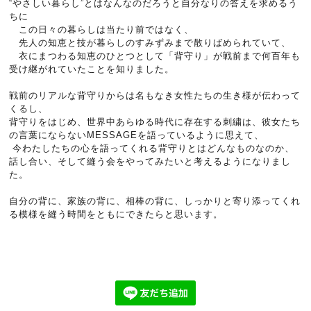
“やさしい暮らし”とはなんなのだろうと自分なりの答えを求めるう
ちに
この日々の暮らしは当たり前ではなく、
先人の知恵と技が暮らしのすみずみまで散りばめられていて、
衣にまつわる知恵のひとつとして「背守り」が戦前まで何百年も
受け継がれていたことを知りました。
戦前のリアルな背守りからは名もなき女性たちの生き様が伝わって
くるし、
背守りをはじめ、世界中あらゆる時代に存在する刺繍は、彼女たち
の言葉にならないMESSAGEを語っているように思えて、
今わたしたちの心を語ってくれる背守りとはどんなものなのか、
話し合い、そして縫う会をやってみたいと考えるようになりまし
た。
自分の背に、家族の背に、相棒の背に、しっかりと寄り添ってくれ
る模様を縫う時間をともにできたらと思います。