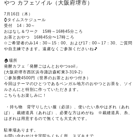
やつ カフェソイル（大阪府堺市）
7月16日（木）
⌚タイムスケジュール
受付 14：30～
おはなし＆ワーク 15時～16時45分ころ
お茶とおやつ 16時45分〜17時ころ
✩ご希望者のみ14：30～15：00、および17：00～17：30、ご質問
や自主練できます。遠慮なくご参加くださいね🎵
🏠️場所
発酵カフェ「発酵ごはんとおやつsoil」
(大阪府堺市西区浜寺諏訪森町東3-319-2）
〇参加費4500円（世界のお茶とおやつ付き）
今回はテーマのひとつであるベンガル地方のおやつとお茶を、ソイ
ルさんにと特別に作っていただきます。
こちらもお楽しみに！
・持ち物 背守りしたい服（必須）、使いたい糸やはぎれ（あれ
ば）、裁縫道具（あれば）、必要な方はめがね ※裁縫道具、糸、
はぎれは用意するので無くても大丈夫です。
駐車場あります。
お問い合わせは大宇陀ちくちく所 スズキまで