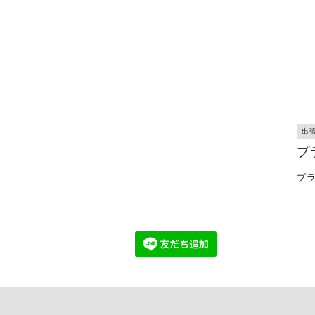
出
プ
プ