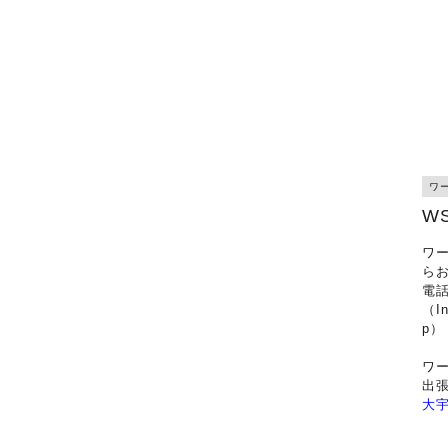
ワ
W
ワー
ら
電
（In
p）
ワ
出
大