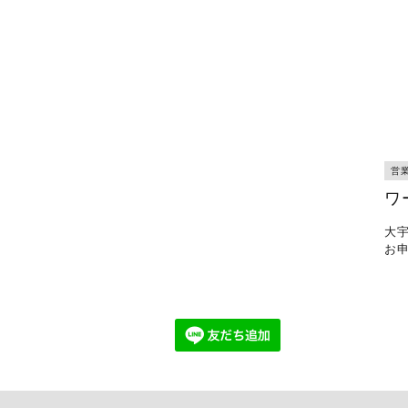
営
ワ
大
お