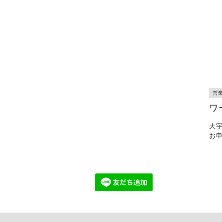
営
ワ
大
お