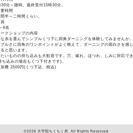
時30分～随時。最終受付15時30分。
所要時間
時間半～二時間くらい。
定員
～6名
ワークショップの内容
きな糸を選んでシンプルくつ下に四角ダーニングを体験してみませんか
ンプルさに四角のワンポイントがよく映えて、ダーニングの面白さを感
けると思います。
したいものの持ち込みも大歓迎です。穴、破れ、ほつれ、しみに対応で
(持ち込みの場合もくつ下付きです)。
加費 2500円(くつ下込、税込)
©2026
大宇陀ちくちく所
. All Rights Reserved.