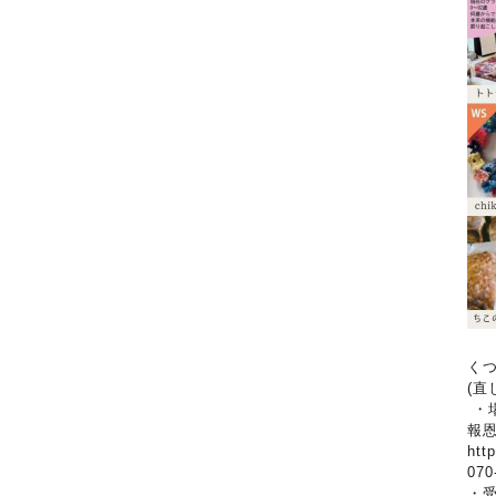
くつ
(直
・
報恩
ht
070
・